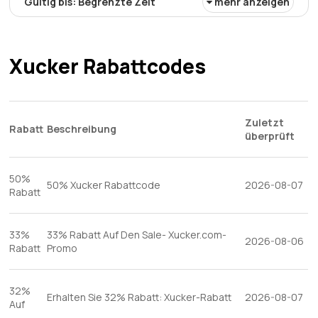
Gültig bis: Begrenzte Zeit
mehr anzeigen
Nehmen Sie knusprige Schokoriegel für 199€. Dieses
Angebot bietet die Möglichkeit, köstliche
Schokoladenleckereien zu einem Premium-Preis zu
Xucker Rabattcodes
genießen, perfekt, um jedes Verlangen nach
Naschkatzen zu stillen.
Zuletzt
Rabatt
Beschreibung
überprüft
50%
50% Xucker Rabattcode
2026-08-07
Rabatt
33%
33% Rabatt Auf Den Sale- Xucker.com-
2026-08-06
Rabatt
Promo
32%
Erhalten Sie 32% Rabatt: Xucker-Rabatt
2026-08-07
Auf