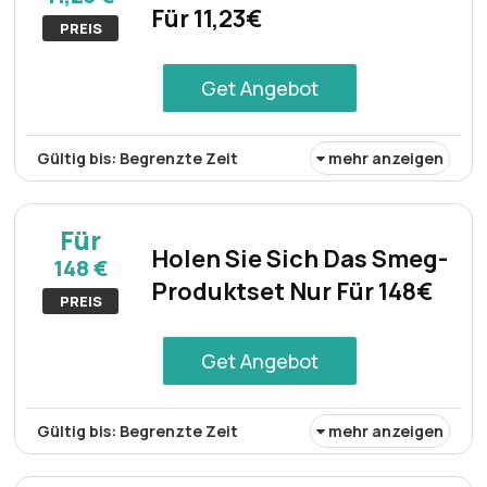
Für 11,23€
minimalem Aufwand.
PREIS
Get Angebot
Gültig bis: Begrenzte Zeit
mehr anzeigen
Das Fruchtaufstrich-Set ist zum Preis von 11,23€
erhältlich. Dieses Sonderangebot ermöglicht es
Für
Privatpersonen, eine Auswahl an Fruchtaufstrichen zu
Holen Sie Sich Das Smeg-
148 €
einem sehr günstigen Preis zu genießen.
Produktset Nur Für 148€
PREIS
Get Angebot
Gültig bis: Begrenzte Zeit
mehr anzeigen
Erwerben Sie ein Smeg-Produktset für nur 148€. Dieses