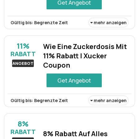
Get Angebot
Gültig bis: Begrenzte Zeit
mehr anzeigen
Auf das Produkt Mandel-Meersalz gibt es einen Rabatt
von 14%. Durch diese Preissenkung wird das Produkt
11%
Wie Eine Zuckerdosis Mit
erschwinglicher und für potenzielle Käufer attraktiver. Es
RABATT
11% Rabatt | Xucker
handelt sich um ein zeitlich begrenztes Angebot, das
darauf abzielt, Kunden zum Kauf dieses bestimmten
ANGEBOT
Coupon
Artikels zu bewegen.
Get Angebot
Gültig bis: Begrenzte Zeit
mehr anzeigen
Probieren Sie die Süße des Ersparten mit einem
verlockenden Rabatt von 11% auf eine köstliche Auswahl
8%
an zuckerhaltigen Leckereien. Genießen Sie den
RABATT
8% Rabatt Auf Alles
unwiderstehlichen Geschmack von Süßwaren zu