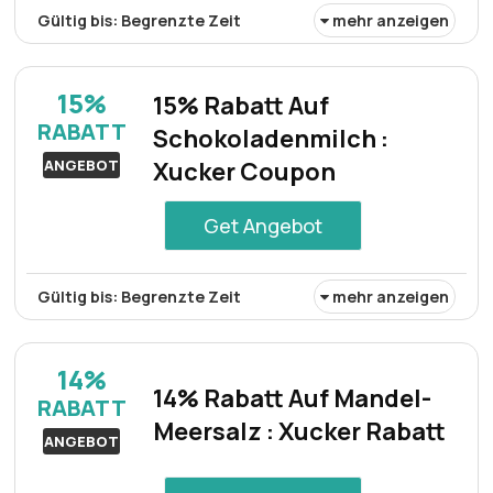
Gültig bis: Begrenzte Zeit
mehr anzeigen
Auf Pretzel Crunch gibt es einen Rabatt von 16%. Mit
diesem Angebot können Kunden beim Kauf dieses
15%
15% Rabatt Auf
Snacks sparen. Nutzen Sie die Gelegenheit und erhalten
RABATT
Schokoladenmilch :
Sie Pretzel Crunch zum Vorzugspreis.
ANGEBOT
Xucker Coupon
Get Angebot
Gültig bis: Begrenzte Zeit
mehr anzeigen
Auf Schokoladenmilchprodukte gibt es einen Rabatt von
15%. Dieses Angebot bietet Kunden erhebliche
14%
Ersparnisse bei ihren Einkäufen und ist somit eine
14% Rabatt Auf Mandel-
RABATT
attraktive Gelegenheit, diesen köstlichen Leckerbissen
Meersalz : Xucker Rabatt
zu einem reduzierten Preis zu genießen.
ANGEBOT