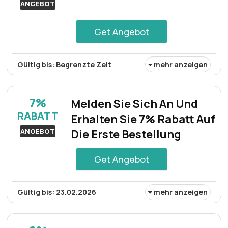
reduzierten Preisen und machen Sie jeden Einkauf zu
ANGEBOT
einem köstlichen Erlebnis.
Get Angebot
Gültig bis: Begrenzte Zeit
mehr anzeigen
Profitieren Sie von 8% Rabatt auf alle Artikel. Dieses
Angebot bietet Einsparungen bei der gesamten
7%
Melden Sie Sich An Und
Produktpalette, wodurch jeder Einkauf erschwinglicher
RABATT
Erhalten Sie 7% Rabatt Auf
wird und das Einkaufserlebnis insgesamt verbessert wird.
ANGEBOT
Die Erste Bestellung
Get Angebot
Gültig bis: 23.02.2026
mehr anzeigen
Registrieren Sie sich jetzt, um 7% Rabatt auf Ihren
Erstkauf zu erhalten. Schalten Sie dieses exklusive