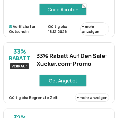
Code Abrufen
Verifizierter
Gültig bis:
mehr
Gutschein
18.12.2026
anzeigen
Sie erhalten fantastische 50% Rabatt auf Süßstoffe,
Kaugummi, Schokolade und andere ausgewählte Artikel.
33%
Gönnen Sie sich Ihre Lieblingsleckereien und sparen Sie
33% Rabatt Auf Den Sale-
RABATT
gleichzeitig viel mit diesem unglaublichen Angebot!
Xucker.com-Promo
VERKAUF
Get Angebot
Gültig bis: Begrenzte Zeit
mehr anzeigen
Profitieren Sie von 33% Rabatt auf Sale-Artikel. Diese
Aktion bietet erhebliche Ersparnisse bei einer Vielzahl
32%