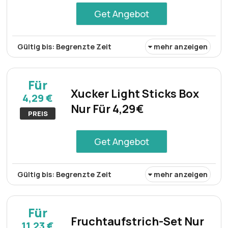
Get Angebot
Gültig bis: Begrenzte Zeit
mehr anzeigen
Kaufen Sie Schoko-Nüsse für nur 3,99€. Dieses Angebot
bietet eine hervorragende Gelegenheit, einen köstlichen
Für
Snack zu einem sehr erschwinglichen Preis zu genießen,
Xucker Light Sticks Box
4,29 €
was es zu einem unwiderstehlichen Angebot für
Nur Für 4,29€
Schokoladenliebhaber macht.
PREIS
Get Angebot
Gültig bis: Begrenzte Zeit
mehr anzeigen
Die Xucker Light Sticks Box ist zum Preis von 4,29€
erhältlich. Dieses Angebot stellt eine kostengünstige
Für
Möglichkeit zum Erwerb einer Schachtel Xucker Light
Fruchtaufstrich-Set Nur
11,23 €
Sticks dar und bietet Komfort und Praktikabilität bei