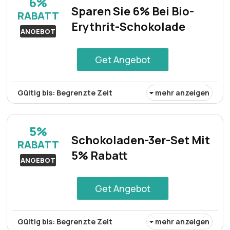
6%
Angebot frei, indem Sie noch heute unserer Community
Sparen Sie 6% Bei Bio-
RABATT
beitreten.
Erythrit-Schokolade
ANGEBOT
Get Angebot
Gültig bis: Begrenzte Zeit
mehr anzeigen
Genießen Sie 6% Rabatt auf köstliche Bio-Erythrit-
Schokolade. Gönnen Sie sich ohne schlechtes Gewissen
5%
diesen köstlichen Leckerbissen mit natürlicher Süße und
Schokoladen-3er-Set Mit
RABATT
gesundheitlichen Vorteilen. Nutzen Sie dieses zeitlich
5% Rabatt
begrenzte Angebot und genießen Sie den reichen
ANGEBOT
Geschmack, ohne Kompromisse bei Ihren Wellnesszielen
einzugehen.
Get Angebot
Gültig bis: Begrenzte Zeit
mehr anzeigen